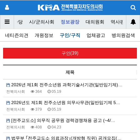
닥터마당
시/군의사회
정보광장
대의원회
역사편찬위원
네티즌의견
개원정보
구인/구직
업체광고
병의원검색
구인(39)
제목
2026년 제1회 전주소년원 과학기술서기관(일반임기제)…
전북의사회
364
05.19
2026년도 제1회 전주소년원 의무사무관(일반임기제 5…
전북의사회
379
05.19
[전주교도소] 의무직 공무원 경력경쟁채용 공고 (~4/…
전북의사회
408
04.23
법무부 ｢전주교도소 의료과장｣(개방형 직위) 공개모집(…