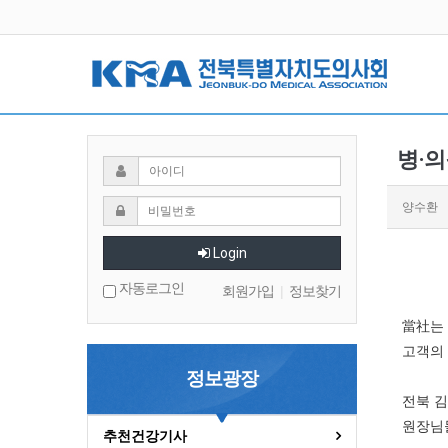
병·의
양수환
Login
자동로그인
회원가입
|
정보찾기
當社는
고객의 
정보광장
전북 
원장님
추천건강기사