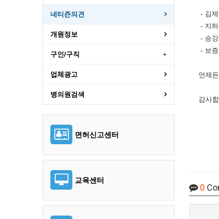
- 김
네티즌의견
- 지하
개원정보
- 승강
- 보증
구인/구직
업체광고
언제든
병의원검색
감사합
면허신고센터
교육센터
0
Co