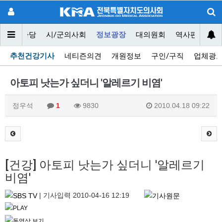
닥터마당
시/군의사회
정보광장
대의원회
역사편찬위원
추천건강기사
네티즌의견
개원정보
구인/구직
업체광
아토피 낫는가 싶더니 '알레르기 비염'
정우석
1
9830
2010.04.18 09:22
[건강] 아토피 낫는가 싶더니 '알레르기
비염'
|
기사입력
2010-04-16 12:19