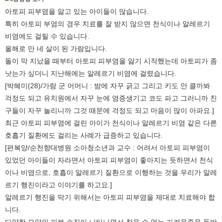
아토피 피부염을 앓고 있는 아이들이 많습니다.
특히 아토피 부염의 경우 치료를 잘 받지 않으면 천식이나 알레르기
비염에도 걸릴 수 있습니다.
올해로 만 네 살이 된 가람입니다.
돌이 막 지났을 때부터 아토피 피부염을 앓기 시작했는데 아토피가 좀
낫는가 싶더니 지난해에는 알레르기 비염에 걸렸습니다.
[박혜미(28)/가람 군 어머니 : 밤에 자꾸 긁고 그리고 키도 안 클까봐
걱정도 되고 유치원에서 자꾸 눈에 염증생기고 코도 파고 그러니까 친
구들이 자꾸 놀리니까 그것 때문에 걱정도 되고 마음이 많이 아파요.]
최근 아토피 피부염에 걸린 아이가 천식이나 알레르기 비염 같은 다른
호흡기 질환에도 걸리는 사례가 급증하고 있습니다.
[편복양/순천향대병원 소아청소년과 교수 : 어려서 아토피 피부염이
있었던 아이들이 자라면서 아토피 피부염이 좋아지는 듯하면서 천식
이나 비염으로, 호흡이 알레르기 질환으로 이행하는 것을 우리가 알레
르기 행진이라고 이야기를 하고요.]
알레르기 행진을 막기 위해서는 아토피 피부염을 제대로 치료해야 합
니다.
다양한 모양의 피부 습진이 나타나면서 참을 수 없는 가려움증을 동반