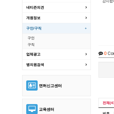
감사합
네티즌의견
개원정보
구인/구직
구인
구직
0
Co
업체광고
병의원검색
면허신고센터
전체(41
교육센터
번호