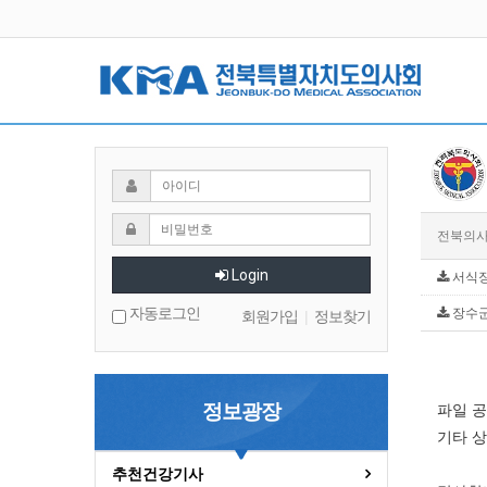
전북의
Login
서식장
자동로그인
장수군
회원가입
|
정보찾기
정보광장
파일 공
기타 상
추천건강기사