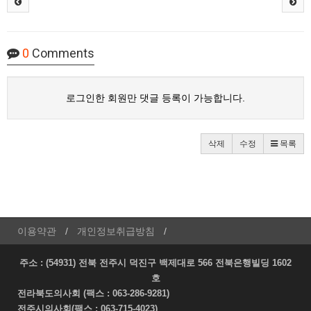
0
Comments
로그인한 회원만 댓글 등록이 가능합니다.
삭제
수정
목록
이용약관
개인정보취급방침
주소 : (54931) 전북 전주시 덕진구 백제대로 566 전북은행빌딩 1602
호
전라북도의사회 (팩스 : 063-286-9281)
전주시의사회(팩스 : 063-715-4023)