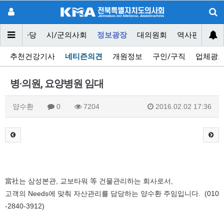
닥터마당
시/군의사회
정보광장
대의원회
역사편찬위원
추천건강기사
네티즌의견
개원정보
구인/구직
업체광
병·의원, 요양병원 임대
양수환
0
7204
2016.02.02 17:36
當社는 삼성본관, 교보타워 等 건물관리하는 회사로서,
고객의 Needs에 맞춰 자산관리를 담당하는 양수환 주임입니다. (010
-2840-3912)