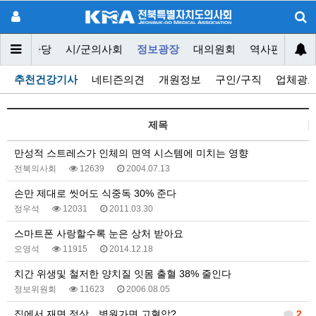
닥터마당
시/군의사회
정보광장
대의원회
역사편찬위원
추천건강기사
네티즌의견
개원정보
구인/구직
업체광
제목
만성적 스트레스가 인체의 면역 시스템에 미치는 영향
전북의사회
12639
2004.07.13
손만 제대로 씻어도 식중독 30% 준다
정우석
12031
2011.03.30
스마트폰 사랑할수록 눈은 상처 받아요
오영석
11915
2014.12.18
치간 위생및 철저한 양치질 잇몸 출혈 38% 줄인다
정보위원회
11623
2006.08.05
집에서 재면 정상…병원가면 고혈압?
2