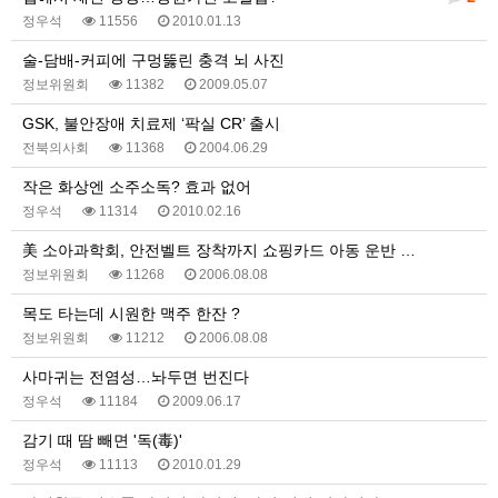
정우석
11556
2010.01.13
술-담배-커피에 구멍뚫린 충격 뇌 사진
정보위원회
11382
2009.05.07
GSK, 불안장애 치료제 ‘팍실 CR’ 출시
전북의사회
11368
2004.06.29
작은 화상엔 소주소독? 효과 없어
정우석
11314
2010.02.16
美 소아과학회, 안전벨트 장착까지 쇼핑카드 아동 운반 …
정보위원회
11268
2006.08.08
목도 타는데 시원한 맥주 한잔 ?
정보위원회
11212
2006.08.08
사마귀는 전염성…놔두면 번진다
정우석
11184
2009.06.17
감기 때 땀 빼면 '독(毒)'
정우석
11113
2010.01.29