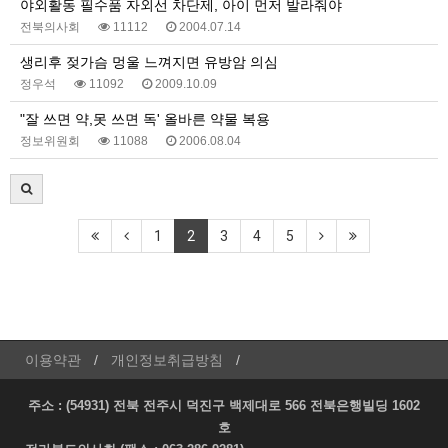
야외활동 필수품 자외선 차단제, 아이 먼저 발라줘야
전북의사회
11112
2004.07.14
생리후 젖가슴 멍울 느껴지면 유방암 의심
정우석
11092
2009.10.09
"잘 쓰면 약,못 쓰면 독' 올바른 약물 복용
정보위원회
11088
2006.08.04
1
2
3
4
5
이용약관
개인정보취급방침
주소 : (54931) 전북 전주시 덕진구 백제대로 566 전북은행빌딩 1602
호