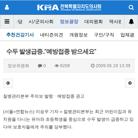
닥터마당
시/군의사회
정보광장
대의원회
역사편찬위원
추천건강기사
네티즌의견
개원정보
구인/구직
업체광
수두 발생급증.."예방접종 받으세요"
정보위원회
0
8208
2009.05.19 13:39
질병관리본부 주의보 발령ㆍ예방접종 권고
(서울=연합뉴스) 이승우 기자 = 질병관리본부는 최근 어린이집과 유
치원을 다니는 유아와 초등학생을 중심으로 수두 발생이 급증하고 있
다며 보호자들에게 주의를 당부했다.