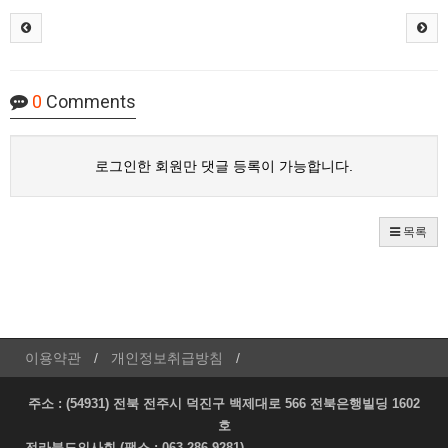
0
Comments
로그인한 회원만 댓글 등록이 가능합니다.
목록
이용약관
개인정보취급방침
주소 : (54931) 전북 전주시 덕진구 백제대로 566 전북은행빌딩 1602
호
전라북도의사회 (팩스 : 063-286-9281)