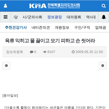
닥터마당
시/군의사회
정보광장
대의원회
역사편찬위원
추천건강기사
네티즌의견
개원정보
구인/구직
업체광
육류 익히고 물 끓이고 모기 피하고 손 씻어라
정보위원회
0
8107
2009.05.25 11:50
[동아일보]
《더울수록 활동이 왕성해지는 세균들은 여름을 기다려 왔다. 기온이