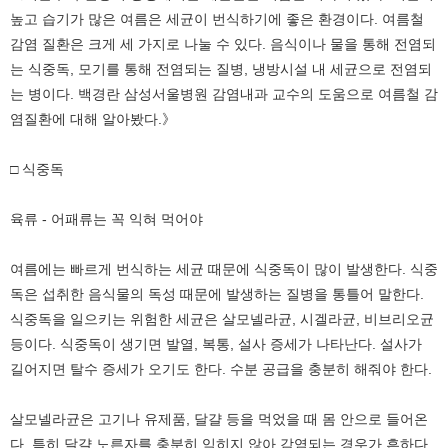
높고 습기가 많은 여름은 세균이 번식하기에 좋은 환경이다. 여름철
감염 질환은 크게 세 가지로 나눌 수 있다. 음식이나 물을 통해 전염되
는 식중독, 모기를 통해 전염되는 질병, 냉방시설 내 세균으로 전염되
는 병이다. 백경란 삼성서울병원 감염내과 교수의 도움으로 여름철 감
염질환에 대해 알아봤다.》
□ 식중독
육류 - 어패류는 꼭 익혀 먹어야
여름에는 빠르게 번식하는 세균 때문에 식중독이 많이 발생한다. 식중
독은 섭취한 음식물의 독성 때문에 발생하는 질병을 통틀어 말한다.
식중독을 일으키는 위험한 세균은 살모넬라균, 시겔라균, 비브리오균
등이다. 식중독이 생기면 발열, 복통, 설사 증세가 나타난다. 설사가
길어지면 탈수 증세가 오기도 한다. 수분 공급을 충분히 해줘야 한다.
살모넬라균은 고기나 유제품, 달걀 등을 먹었을 때 몸 안으로 들어온
다. 특히 달걀 노른자를 충분히 익히지 않아 감염되는 경우가 흔하다.