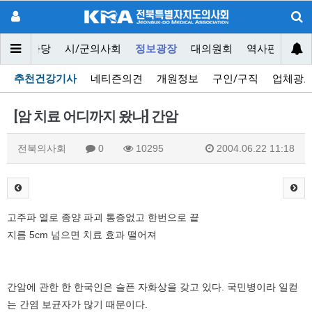
닥터마당
시/군의사회
정보광장
대의원회
역사편찬위원
추천건강기사
네티즌의견
개원정보
구인/구직
업체광
[암 치료 어디까지 왔나] 간암
전북의사회
0
10295
2004.06.22 11:18
고주파 열로 종양 파괴 통증없고 한번으로 끝
지름 5cm 넘으면 치료 효과 떨어져
간암에 관한 한 한국인은 슬픈 자화상을 갖고 있다. 국민병이라 일컫
는 간염 보균자가 많기 때문이다.