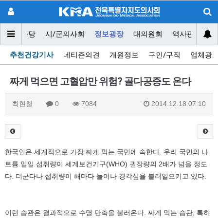
닥터마당
시/군의사회
정보광장
대의원회
역사편찬위원
추천건강기사
네티즌의견
개원정보
구인/구직
업체광
짜게 먹으면 고혈압만 위험? 골다공증도 온다
최현철
0
7084
2014.12.18 07:10
한국인은 세계적으로 가장 짜게 먹는 국민에 속한다. 우리 국민의 나
트륨 일일 섭취량이 세계보건기구(WHO) 권장량의 2배가 넘을 정도
다. 더군다나 섭취량이 해마다 늘어나 경각심을 불러일으키고 있다.
이런 습관은 결과적으로 수명 단축을 불러온다. 짜게 먹는 습관, 특히