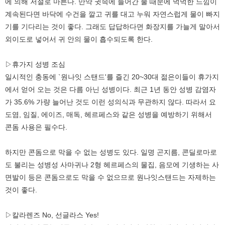
에 의해 저절로 마른다. 만약 귓속에 들어간 물 때문에 먹먹한 느낌이
계속된다면 바닥에 수건을 깔고 귀를 대고 누워 자연스럽게 물이 빠지
기를 기다리는 것이 좋다. 그래도 답답하다면 화장지를 가늘게 말아서
외이도로 넣어서 귀 안의 물이 흡수되도록 한다.
▷휴가지 성병 조심
일시적인 충동에 `원나잇 스탠드'를 즐긴 20~30대 젊은이들이 휴가지
에서 얻어 오는 것은 다름 아닌 성병이다. 최근 1년 동안 성병 감염자
가 35.6% 가량 늘어난 것도 이런 성의식과 무관하지 않다. 따라서 요
도염, 임질, 에이즈, 매독, 헤르페스와 같은 성병을 예방하기 위해서
콘돔 사용은 필수다.
하지만 콘돔으로 막을 수 없는 성병도 있다. 일명 곤지름, 콘딜로마로
도 불리는 성병성 사마귀나 2형 헤르페스의 물집, 음모에 기생하는 사
면발이 등은 콘돔으로도 막을 수 없으므로 원나잇스탠드는 자제하는
것이 좋다.
▷칼라렌즈 No, 선글라스 Yes!