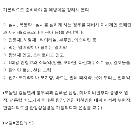
기본적으로 준비해야 할 예방약을 정리해 본다.
▷ 설사, 복통약 : 설사를 심하게 하는 경우를 대비해 지사제인 로페린
과 제산제(겔포스나 미란타 등)를 준비한다.
▷ 진통제, 해열제 : 타이레놀, 부루펜, 아스피린 등
▷ 먹는 멀미약이나 붙이는 멀미약
▷ 항생제 연고, 스테로이드 연고
▷ 1회용 반창고와 소독약(알콜, 포타딘, 과산화수소수 등), 알코올솜
▷ 칼라민 로션, 선탠 크림
▷ 전자 모기약이나 모기향, 바르는 벌레 퇴치약, 옷에 뿌리는 벌레약
(도움말 강남연세 흉부외과 김해균 원장, 미래이비인후과 송병호 원
장, 선릉탑 비뇨기과 하태준 원장, 인천 힘찬병원 내과 이성광 부원장,
한림대의료원 한강성심병원 가정의학과 윤종률 교수)
(서울=연합뉴스)