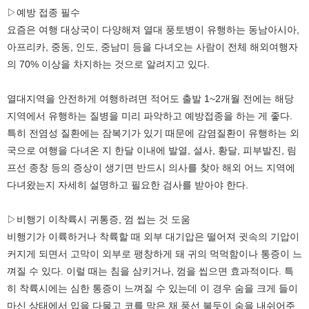
▷예방 접종 필수
요즘은 여행 대상국이 다양해져 열대 풍토병이 유행하는 동남아시아,
아프리카, 중동, 인도, 중남미 등을 다녀오는 사람이 전체 해외여행자
의 70% 이상을 차지하는 것으로 알려지고 있다.
열대지역을 안전하게 여행하려면 적어도 출발 1~2개월 전에는 해당
지역에서 유행하는 질병을 미리 파악하고 예방접종을 하는 게 좋다.
특히 전염성 질환에는 잠복기가 있기 때문에 감염질환이 유행하는 외
국으로 여행을 다녀온 지 한달 이내에 발열, 설사, 황달, 피부발진, 림
프선 종창 등의 증상이 생기면 반드시 의사를 찾아 해외 어느 지역에
다녀왔는지 자세히 설명하고 필요한 검사를 받아야 한다.
▷비행기 이착륙시 귀통증, 껌 씹는 것 도움
비행기가 이륙하거나 착륙할 때 외부 대기압은 떨어져 귓속의 기압이
커지게 되면서 고막이 외부로 팽창하게 돼 귀의 먹먹함이나 통증이 느
껴질 수 있다. 이럴 때는 침을 삼키거나, 껌을 씹으면 효과적이다. 특
히 착륙시에는 심한 통증이 느껴질 수 있는데 이 경우 숨을 크게 들이
마신 상태에서 입을 다물고 코를 막은 채 풍선 불듯이 숨을 내쉬어주