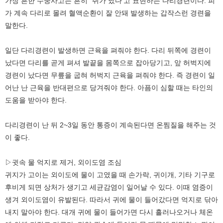
가장 흔한 수중사고는 흔히 `쥐가 났다'고 표현하는 다리경련이다. 피
가 계속 다리로 몰려 혈액순환이 잘 안돼 발생하는 갑작스런 경련을
말한다.
일단 다리경련이 발생하면 근육을 펴줘야 한다. 다리 뒤쪽에 경련이
났다면 다리를 곧게 펴셔 발끝을 몸쪽으로 잡아당기고, 앞 허벅지에
경련이 났다면 무릎을 굽혀 허벅지 근육을 펴줘야 한다. 즉 경련이 일
어난 난 근육을 반대편으로 당겨줘야 한다. 아픔이 심할 때는 타인의
도움을 받아야 한다.
다리경련이 난 뒤 2~3일 동안 통증이 계속된다면 온찜질을 해주는 것
이 좋다.
▷귓속 물 억지로 제거, 외이도염 조심
귀지가 고이는 외이도에 물이 고였을 때 손가락, 귀이개, 기타 기구로
후비게 되면 상처가 생기고 세균감염이 일어날 수 있다. 이때 염증이
생겨 외이도염이 유발된다. 따라서 귀에 물이 들어갔다면 억지로 닦아
내지 말아야 한다. 대개 귀에 물이 들어가면 다시 흘러나오거나 체온